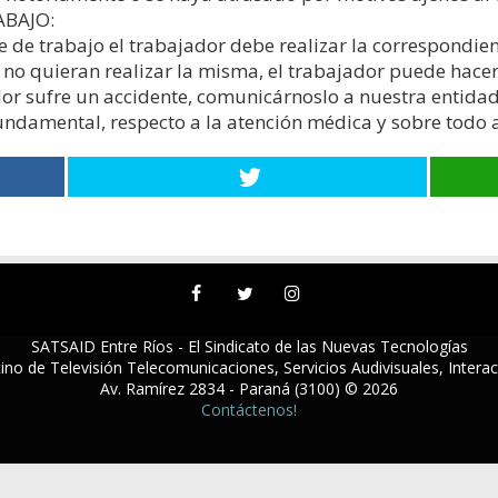
ABAJO:
e de trabajo el trabajador debe realizar la correspondie
no quieran realizar la misma, el trabajador puede hacer
or sufre un accidente, comunicárnoslo a nuestra entidad
ndamental, respecto a la atención médica y sobre todo a
SATSAID Entre Ríos - El Sindicato de las Nuevas Tecnologías
ino de Televisión Telecomunicaciones, Servicios Audivisuales, Intera
Av. Ramírez 2834 - Paraná (3100) © 2026
Contáctenos!