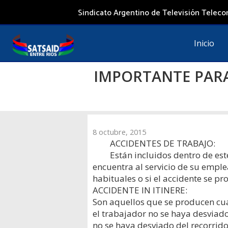
Saltar
Sindicato Argentino de Televisión Telecom
al
contenido
Inicio
IMPORTANTE PARA
8 octubre, 2015
ACCIDENTES DE TRABAJO:
Están incluidos dentro de es
encuentra al servicio de su emple
habituales o si el accidente se pr
ACCIDENTE IN ITINERE:
Son aquellos que se producen cua
el trabajador no se haya desviad
no se haya desviado del recorrid