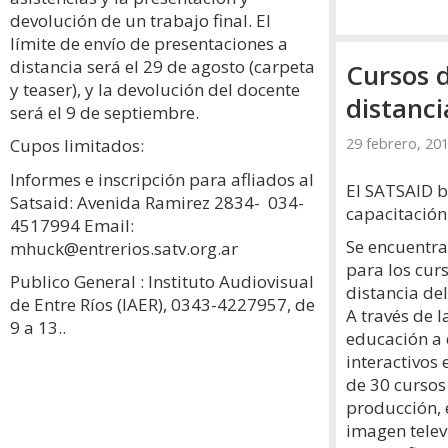
devolución de un trabajo final. El
límite de envío de presentaciones a
distancia será el 29 de agosto (carpeta
Cursos d
y teaser), y la devolución del docente
distanc
será el 9 de septiembre.
29 febrero, 20
Cupos limitados:
Informes e inscripción para afliados al
El SATSAID b
Satsaid: Avenida Ramirez 2834- 034-
capacitación
4517994 Email:
Se encuentra 
mhuck@entrerios.satv.org.ar
para los cur
Publico General : Instituto Audiovisual
distancia de
de Entre Ríos (IAER), 0343-4227957, de
A través de 
9 a 13..
educación a 
interactivos
de 30 cursos 
producción, 
imagen telev