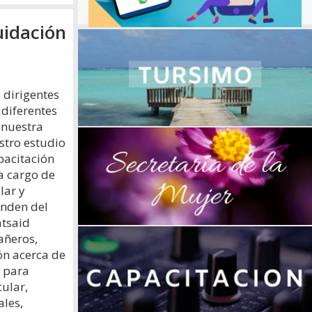
uidación
 dirigentes
diferentes
 nuestra
estro estudio
apacitación
a cargo de
lar y
enden del
atsaid
añeros,
ón acerca de
e para
cular,
ales,