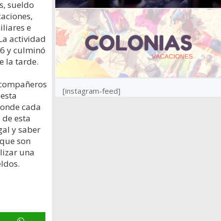
s, sueldo
aciones,
iliares e
La actividad
26 y culminó
e la tarde.
 compañeros
[instagram-feed]
 esta
donde cada
 de esta
al y saber
 que son
lizar una
eldos.