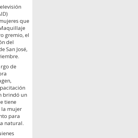
elevisión
AID)
 mujeres que
Maquillaje
o gremio, el
ón del
de San José,
viembre.
argo de
ora
agen,
apacitación
n brindó un
e tiene
 la mujer
nto para
za natural.
uienes