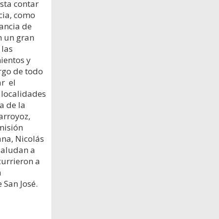
ta contar
cia, como
tancia de
n un gran
 las
ientos y
argo de todo
ar el
 localidades
a de la
arroyoz,
misión
ana, Nicolás
saludan a
urrieron a
a
 San José.