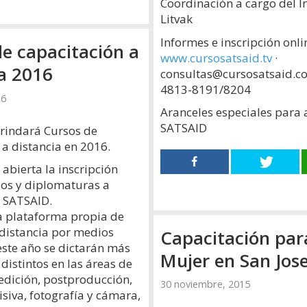
Coordinación a cargo del I
Litvak
Informes e inscripción onli
e capacitación a
www.cursosatsaid.tv
·
ia 2016
consultas@cursosatsaid.co
4813-8191/8204
16
Aranceles especiales para a
SATSAID
rindará Cursos de
 a distancia en 2016.
abierta la inscripción
sos y diplomaturas a
l SATSAID.
la plataforma propia de
distancia por medios
Capacitación par
 este año se dictarán más
Mujer en San Jos
distintos en las áreas de
edición, postproducción,
30 noviembre, 2015
isiva, fotografía y cámara,