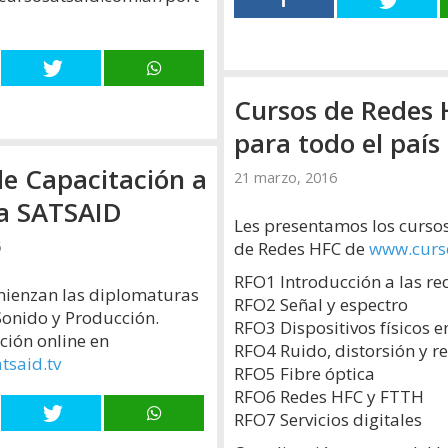
Cursos de Redes
para todo el país
de Capacitación a
21 marzo, 2016
Les presentamos los cursos
de Redes HFC de
www.curso
6
RFO1 Introducción a las r
mienzan las diplomaturas
RFO2 Señal y espectro
onido y Producción.
RFO3 Dispositivos físicos 
pción online en
RFO4 Ruido, distorsión y r
tsaid.tv
RFO5 Fibre óptica
RFO6 Redes HFC y FTTH
RFO7 Servicios digitales