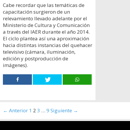
Cabe recordar que las temáticas de
capacitación surgieron de un
relevamiento llevado adelante por el
Ministerio de Cultura y Comunicación
a través del IAER durante el año 2014.
El ciclo plantea así una aproximación
hacia distintas instancias del quehacer
televisivo (cámara, iluminación,
edición y postproducción de
imágenes).
Navegación
← Anterior
1
2
3
…
9
Siguiente →
de
entradas