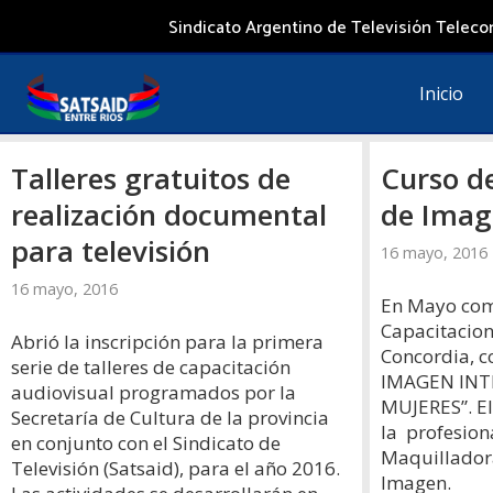
Saltar
Sindicato Argentino de Televisión Telecom
al
contenido
Inicio
Talleres gratuitos de
Curso d
realización documental
de Imag
para televisión
16 mayo, 2016
16 mayo, 2016
En Mayo com
Capacitacion
Abrió la inscripción para la primera
Concordia, 
serie de talleres de capacitación
IMAGEN INT
audiovisual programados por la
MUJERES”. El
Secretaría de Cultura de la provincia
la profesiona
en conjunto con el Sindicato de
Maquillador
Televisión (Satsaid), para el año 2016.
Imagen.