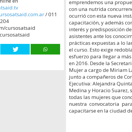
nline en
emprendemos una propues
tsaid.tv
con una nutrida concurren
ursosatsaid.com.ar
/ 011
ocurrió con esta nueva ins
8204
capacitación, y además co
m/cursosatsaid
interés y predisposición de
cursosatsaid
asistentes ante los conocim
prácticas expuestas a lo l
el curso. Esto exige redobl
esfuerzo para llegar a más
en 2016. Desde la Secretari
Mujer a cargo de Miriam L
junto a compañeros de Co
Ejecutiva: Alejandra Quint
Medina y Horacio Suarez, 
todas las mujeres que conc
nuestra convocatoria par
capacitarse en la ciudad de