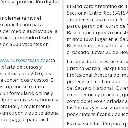
 óptica, producción digital
El Sindicato Argentino de T
Seccional Entre Ríos (SATS
implementamos el
agradece a las más de 50
 capacitación para
participaron del curso de 
s del medio audiovisual a
Básico que organizó nuestr
ternet, cubriendo desde
mismo tuvo lugar en el Sal
 de 5000 vacantes en
Bicentenario, en la ciudad 
el pasado jueves 26 de No
www.cursosatsaid.tv
está
La capacitación estuvo a c
 oferta de cursos y
Cristina García, Maquillad
 online para 2016, los
Profesional-Asesora de Im
 contenidos y costos. El
perteneciente al área de c
scripción se realiza
del Satsaid Nacional. Quie
un formulario online y
curso teórico y práctico, qu
 diplomaturas se abonan a
como objetivo en brindar a
neroMail, simplemente
las formas y el asesoramie
 un cupón y que se abona
poder intensificar su belle
 rapipago o pagofácil.
Es una satisfacción para q