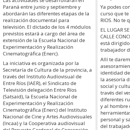
Las actividades se desarrollarán en
Paraná entre junio y septiembre y
Ya podes com
abordarán las diferentes etapas de la
curso que te
realización documental para
RIOS. No te q
televisión. El dictado de los 4 módulos
EL LUGAR S
previstos estará a cargo del área de
CALLE CONCE
extensión de la Escuela Nacional de
está dirigido
Experimentación y Realización
trabajador de
Cinematográfica (Enerc).
Allí te dare
La iniciativa es organizada por la
asesoramient
Secretaría de Cultura de la provincia, a
identidad de
través del Instituto Audiovisual de
la asesoría 
Entre Ríos (IAER), el Sindicato de
social y cult
Televisión delegación Entre Ríos
través del ve
(Satsaid), la Escuela Nacional de
diferentes r
Experimentación y Realización
y al hombre 
Cinematográfica (Enerc) del Instituto
herramientas
Nacional de Cine y Artes Audiovisuales
personal y s
(Incaa) y la Cooperativa audiovisual
del trabajad
del Proyecto Cardenal de Concepción