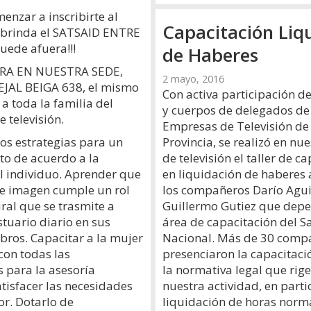
enzar a inscribirte al
Capacitación Liq
 brinda el SATSAID ENTRE
uede afuera!!!
de Haberes
ERA EN NUESTRA SEDE,
2 mayo, 2016
JAL BEIGA 638, el mismo
Con activa participación de
 a toda la familia del
y cuerpos de delegados de 
 televisión.
Empresas de Televisión de
Provincia, se realizó en nu
mos estrategias para un
de televisión el taller de c
o de acuerdo a la
en liquidación de haberes 
l individuo. Aprender que
los compañeros Darío Agui
de imagen cumple un rol
Guillermo Gutiez que dep
ural que se trasmite a
área de capacitación del S
stuario diario en sus
Nacional. Más de 30 comp
ubros. Capacitar a la mujer
presenciaron la capacitaci
con todas las
la normativa legal que rig
 para la asesoría
nuestra actividad, en parti
atisfacer las necesidades
liquidación de horas norm
or. Dotarlo de