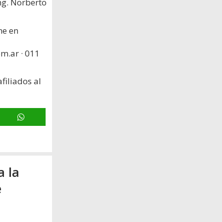
ng. Norberto
ne en
m.ar · 011
filiados al
a la
e