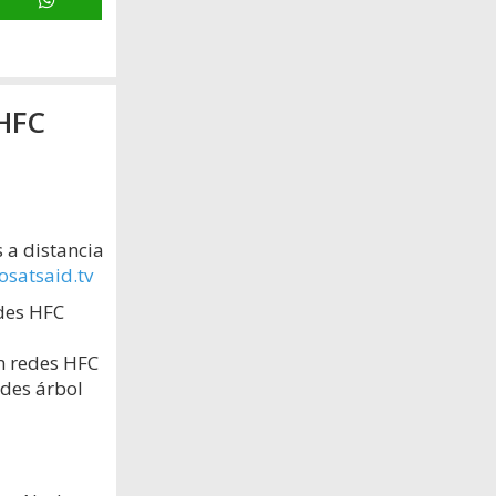
 HFC
 a distancia
satsaid.tv
edes HFC
en redes HFC
edes árbol